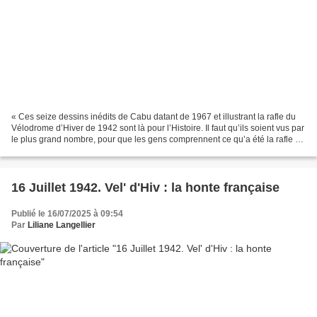
« Ces seize dessins inédits de Cabu datant de 1967 et illustrant la rafle du
Vélodrome d’Hiver de 1942 sont là pour l’Histoire. Il faut qu’ils soient vus par
le plus grand nombre, pour que les gens comprennent ce qu’a été la rafle du
Vel d’Hiv dont...
16 Juillet 1942. Vel' d'Hiv : la honte française
Publié le 16/07/2025 à 09:54
Par
Liliane Langellier