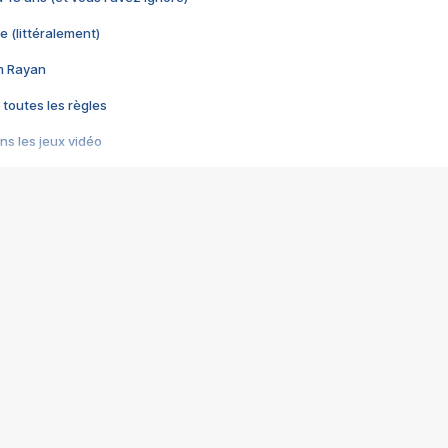
e (littéralement)
im Rayan
 toutes les règles
s les jeux vidéo
us choquant de Rockstar ? - Le scandale BULLY
e plus moche de Steam
du RÊVE tourne au CAUCHEMAR
pendant 8 heures
it… à tort
umiliés par un jeu vidéo
ire - Final Fantasy 8
ti un empire - Age of Empires