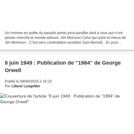
Un homme en quête du paradis perdu peut paraître idiot à ceux qui n’ont
jamais cherché le monde ailleurs. Jim Morrison Celui qui parle le mieux de
Jim Morrison... C'est sans contestation possible Sam Bernett... Et, pour
cause... Sam Bernett : Jim Morrison...
8 juin 1949 : Publication de "1984" de George
Orwell
Publié le 08/06/2025 à 16:22
Par
Liliane Langellier