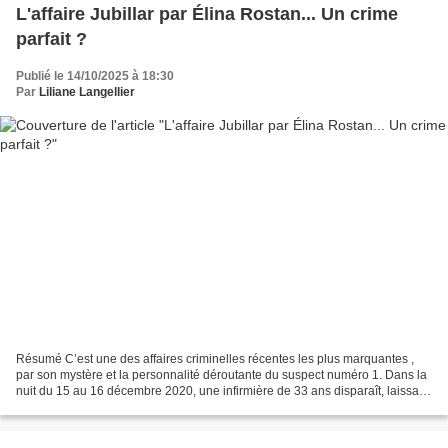
L'affaire Jubillar par Élina Rostan... Un crime
parfait ?
Publié le 14/10/2025 à 18:30
Par
Liliane Langellier
Résumé C’est une des affaires criminelles récentes les plus marquantes ,
par son mystère et la personnalité déroutante du suspect numéro 1. Dans la
nuit du 15 au 16 décembre 2020, une infirmière de 33 ans disparaît, laissant
ses enfants, ses collègues...