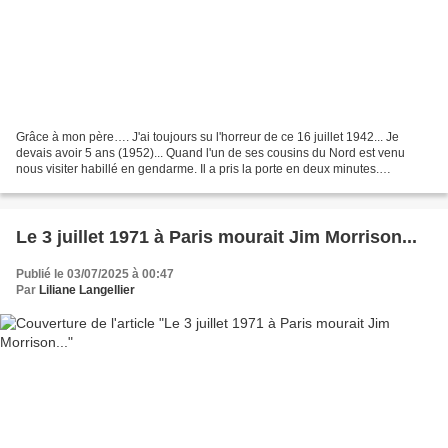
Grâce à mon père…. J'ai toujours su l'horreur de ce 16 juillet 1942... Je
devais avoir 5 ans (1952)... Quand l'un de ses cousins du Nord est venu
nous visiter habillé en gendarme. Il a pris la porte en deux minutes.
"Gendarme = Vel d'Hiv" a hurlé papa…...
Le 3 juillet 1971 à Paris mourait Jim Morrison...
Publié le 03/07/2025 à 00:47
Par
Liliane Langellier